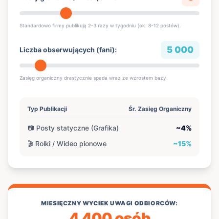
Standardowo firmy publikują 2-3 razy w tygodniu (ok. 8-12 postów).
5 000
Liczba obserwujących (fani):
Zasięg organiczny drastycznie spada wraz ze wzrostem bazy.
Typ Publikacji
Śr. Zasięg Organiczny
📷 Posty statyczne (Grafika)
~4%
🎬 Rolki / Wideo pionowe
~15%
MIESIĘCZNY WYCIEK UWAGI ODBIORCÓW:
4 400 osób