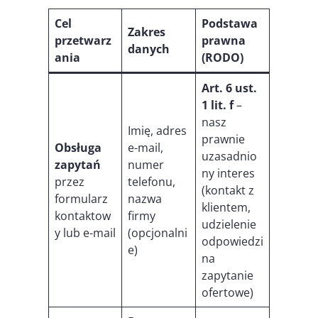
Cel
Podstawa
Zakres
przetwarz
prawna
danych
ania
(RODO)
Art. 6 ust.
1 lit. f
–
nasz
Imię, adres
prawnie
Obsługa
e-mail,
uzasadnio
zapytań
numer
ny interes
przez
telefonu,
(kontakt z
formularz
nazwa
klientem,
kontaktow
firmy
udzielenie
y lub e-mail
(opcjonalni
odpowiedzi
e)
na
zapytanie
ofertowe)