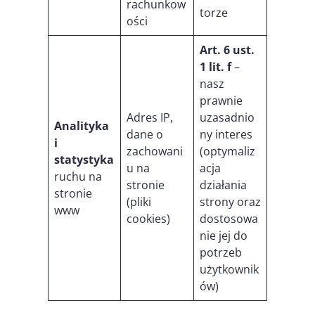
rachunkow
torze
ości
Art. 6 ust.
1 lit. f
–
nasz
prawnie
Adres IP,
uzasadnio
Analityka
dane o
ny interes
i
zachowani
(optymaliz
statystyka
u na
acja
ruchu na
stronie
działania
stronie
(pliki
strony oraz
www
cookies)
dostosowa
nie jej do
potrzeb
użytkownik
ów)