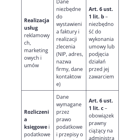
Dane
niezbędne
Art. 6 ust.
do
1 lit. b
–
Realizacja
wystawieni
niezbędno
usług
a faktury i
ść do
reklamowy
realizacji
wykonania
ch,
zlecenia
umowy lub
marketing
(NIP, adres,
podjęcia
owych i
nazwa
działań
umów
firmy, dane
przed jej
kontaktow
zawarciem
e)
Dane
Art. 6 ust.
wymagane
1 lit. c
–
Rozliczeni
przez
obowiązek
a
prawo
prawny
księgowe
i
podatkowe
ciążący na
podatkowe
i przepisy o
administra