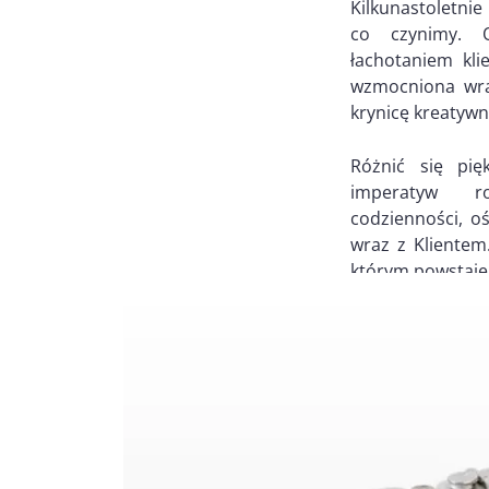
Kilkunastoletni
co czynimy. 
łachotaniem kl
wzmocniona wra
krynicę kreatywn
Różnić się pię
imperatyw ro
codzienności, o
wraz z Klientem
którym powstaje 