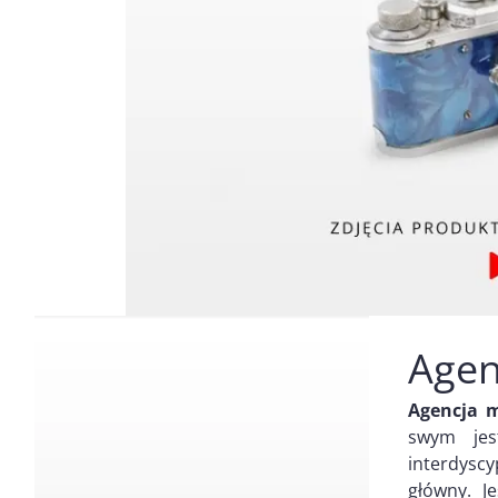
Agen
Agencja 
swym jes
interdyscy
główny. J