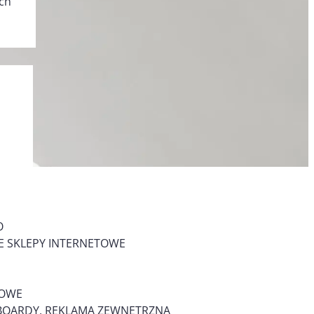
ch
O
 SKLEPY INTERNETOWE
MOWE
LLBOARDY, REKLAMA ZEWNĘTRZNA