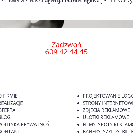
ię powiedzie. Nasza
agencja marketingowa
jest do Waszy
Zadzwoń
609 42 44 45
O FIRMIE
PROJEKTOWANIE LOG
REALIZACJE
STRONY INTERNETOWE
OFERTA
ZDJĘCIA REKLAMOWE
BLOG
ULOTKI REKLAMOWE
POLITYKA PRYWATNOŚCI
FILMY, SPOTY REKLA
KONTAKT
BANERY, SZYLDY, BI