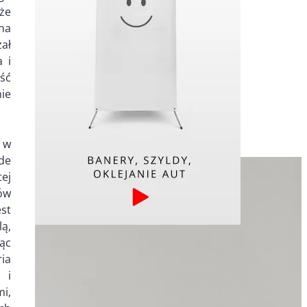
że
 na
ał
 i
ść
nie
 w
de
ej
ów
st
ą,
ąc
ia
 i
mi,