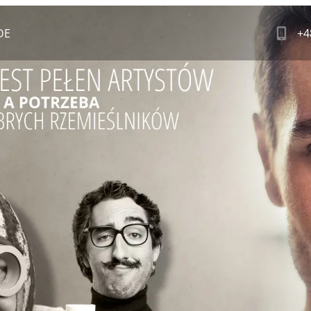
DE
+4