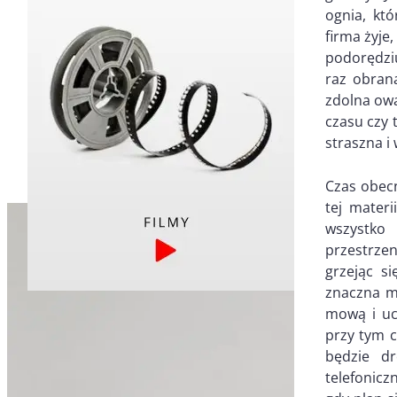
ognia, kt
firma żyje,
podorędziu
raz obraną
zdolna ową
czasu czy 
straszna i
Czas obecn
tej mater
wszystko 
przestrzen
grzejąc s
znaczna m
mową i uc
przy tym 
będzie d
telefonicz