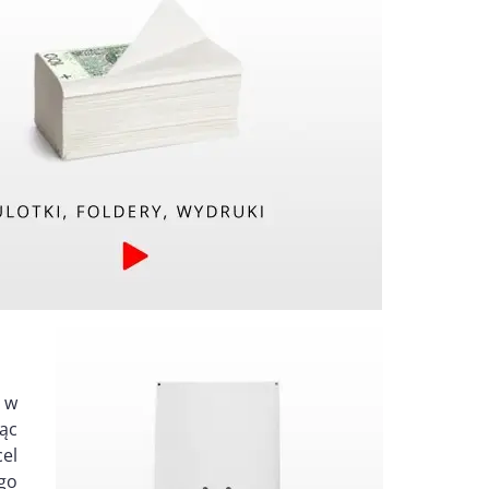
 w
ąc
cel
go