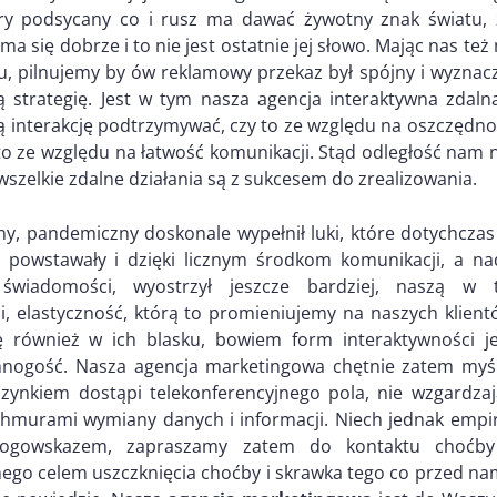
óry podsycany co i rusz ma dawać żywotny znak światu, 
 ma się dobrze i to nie jest ostatnie jej słowo. Mając nas też
, pilnujemy by ów reklamowy przekaz był spójny i wyznacz
 strategię. Jest w tym nasza agencja interaktywna zdalna
 interakcję podtrzymywać, czy to ze względu na oszczędno
to ze względu na łatwość komunikacji. Stąd odległość nam 
 wszelkie zdalne działania są z sukcesem do zrealizowania.
y, pandemiczny doskonale wypełnił luki, które dotychczas
ii powstawały i dzięki licznym środkom komunikacji, a na
świadomości, wyostrzył jeszcze bardziej, naszą w t
i, elastyczność, którą to promieniujemy na naszych klient
ię również w ich blasku, bowiem form interaktywności je
nogość. Nasza agencja marketingowa chętnie zatem myśl
zynkiem dostąpi telekonferencyjnego pola, nie wzgardzaj
chmurami wymiany danych i informacji. Niech jednak empir
rogowskazem, zapraszamy zatem do kontaktu choćby
nego celem uszczknięcia choćby i skrawka tego co przed na