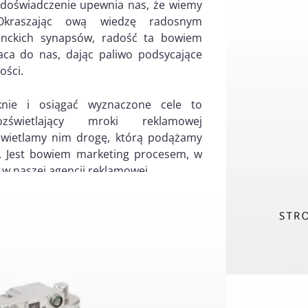
e doświadczenie upewnia nas, że wiemy
Okraszając ową wiedzę radosnym
ienckich synapsów, radość ta bowiem
ca do nas, dając paliwo podsycające
ości.
knie i osiągać wyznaczone cele to
zświetlający mroki reklamowej
świetlamy nim drogę, którą podążamy
. Jest bowiem marketing procesem, w
w naszej agencji reklamowej.