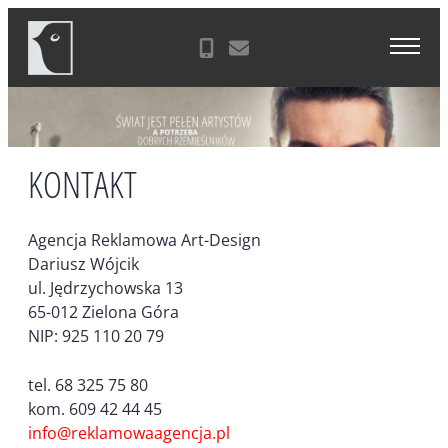
Skip
Agencja Reklamowa Zielona Góra
to
content
KONTAKT
Agencja Reklamowa Art-Design
Dariusz Wójcik
ul. Jędrzychowska 13
65-012 Zielona Góra
NIP: 925 110 20 79
tel. 68 325 75 80
kom. 609 42 44 45
info@reklamowaagencja.pl