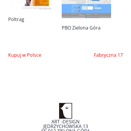
Poltrag
PBO Zielona Góra
Nawigacja
Kupuj w Polsce
Fabryczna 17
wpisu
ART -DESIGN
JĘDRZYCHOWSKA 13