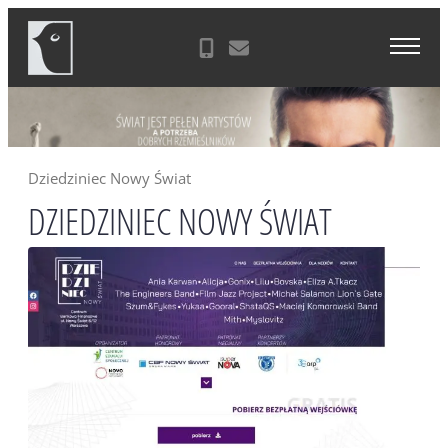
Skip
Agencja Reklamowa Zielona Góra
to
content
Dziedziniec Nowy Świat
DZIEDZINIEC NOWY ŚWIAT