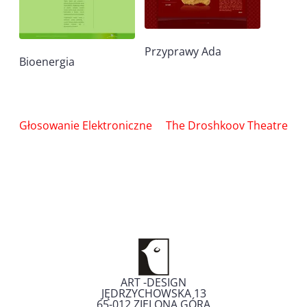
Przyprawy Ada
Bioenergia
Nawigacja
Głosowanie Elektroniczne
The Droshkoov Theatre
wpisu
ART -DESIGN
JĘDRZYCHOWSKA 13
65-012
ZIELONA GÓRA