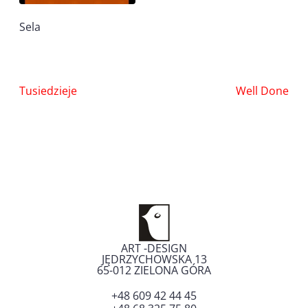
Sela
Nawigacja
Tusiedzieje
Well Done
wpisu
ART -DESIGN
JĘDRZYCHOWSKA 13
65-012
ZIELONA GÓRA
+48 609 42 44 45