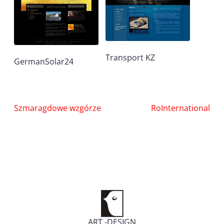
Transport KZ
GermanSolar24
Nawigacja
Szmaragdowe wzgórze
RoInternational
wpisu
ART -DESIGN