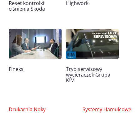
Reset kontrolki
Highwork
ciśnienia Skoda
Fineks
Tryb serwisowy
wycieraczek Grupa
KIM
Nawigacja
Drukarnia Noky
Systemy Hamulcowe
wpisu