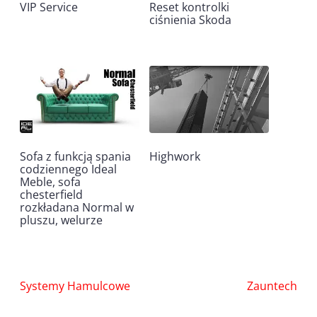
VIP Service
Reset kontrolki
ciśnienia Skoda
Sofa z funkcją spania
Highwork
codziennego Ideal
Meble, sofa
chesterfield
rozkładana Normal w
pluszu, welurze
Nawigacja
Systemy Hamulcowe
Zauntech
wpisu