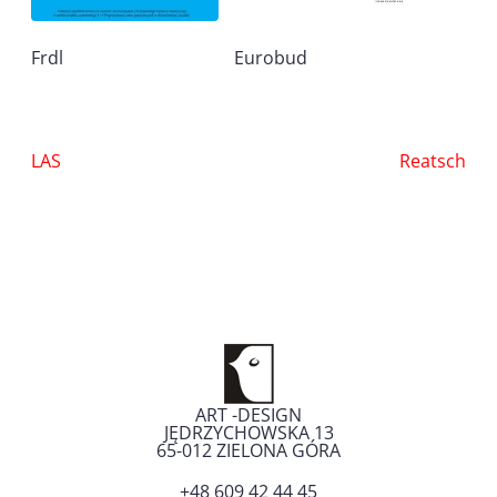
Frdl
Eurobud
Nawigacja
LAS
Reatsch
wpisu
ART -DESIGN
JĘDRZYCHOWSKA 13
65-012
ZIELONA GÓRA
+48 609 42 44 45