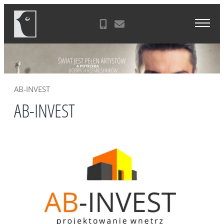
Skip
Agencja Reklamowa Zielona Góra
to
content
AB-INVEST
AB-INVEST