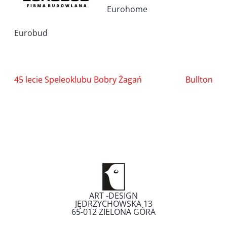
Eurohome
Eurobud
Nawigacja
45 lecie Speleoklubu Bobry Żagań
Bullton
wpisu
ART -DESIGN
JĘDRZYCHOWSKA 13
65-012
ZIELONA GÓRA