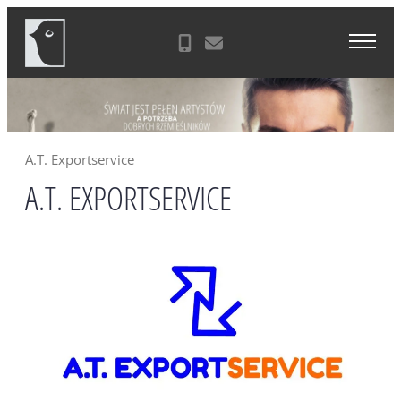
Skip
Agencja Reklamowa Zielona Góra
to
content
A.T. Exportservice
A.T. EXPORTSERVICE