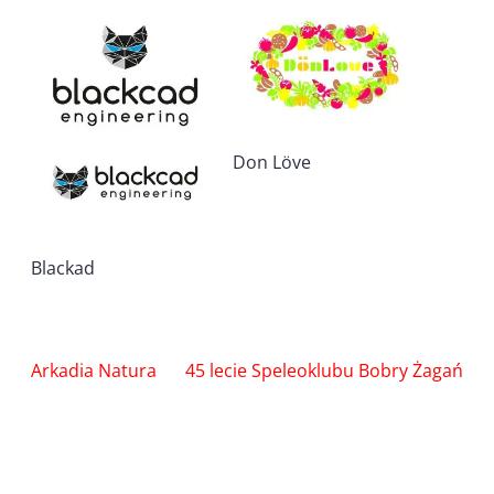
Don Löve
Blackad
Nawigacja
Arkadia Natura
45 lecie Speleoklubu Bobry Żagań
wpisu