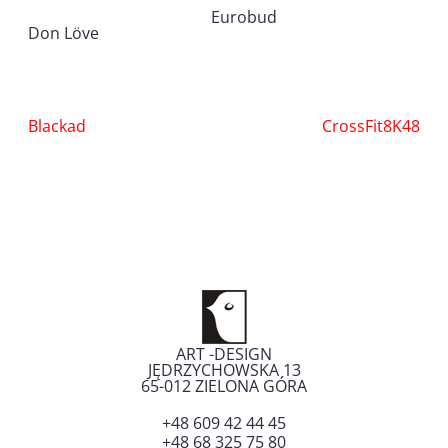
Eurobud
Don Löve
Nawigacja
Blackad
CrossFit8K48
wpisu
ART -DESIGN
JĘDRZYCHOWSKA 13
65-012
ZIELONA GÓRA
+48 609 42 44 45
+48 68 325 75 80