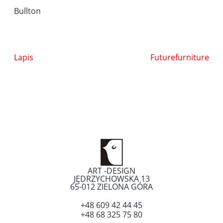
Bullton
Nawigacja
Lapis
Futurefurniture
wpisu
ART -DESIGN
JĘDRZYCHOWSKA 13
65-012
ZIELONA GÓRA
+48 609 42 44 45
+48 68 325 75 80