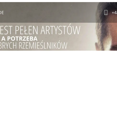
DE
+4