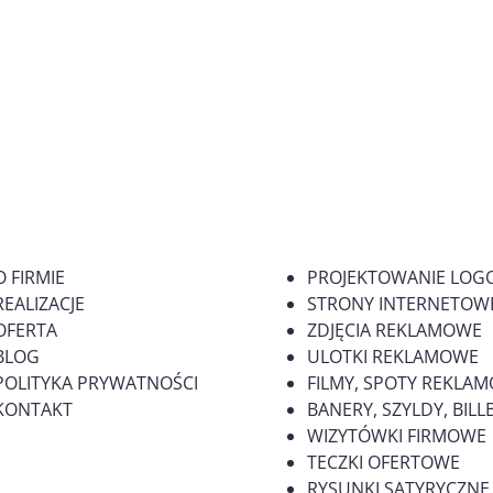
O FIRMIE
PROJEKTOWANIE LOG
REALIZACJE
STRONY INTERNETOWE
OFERTA
ZDJĘCIA REKLAMOWE
BLOG
ULOTKI REKLAMOWE
POLITYKA PRYWATNOŚCI
FILMY, SPOTY REKLA
KONTAKT
BANERY, SZYLDY, BI
WIZYTÓWKI FIRMOWE
TECZKI OFERTOWE
RYSUNKI SATYRYCZNE