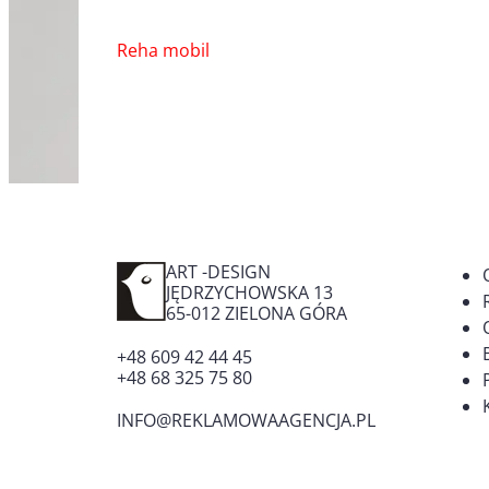
Nawigacja
Reha mobil
wpisu
ART -DESIGN
JĘDRZYCHOWSKA 13
65-012
ZIELONA GÓRA
+48 609 42 44 45
+48 68 325 75 80
INFO@REKLAMOWAAGENCJA.PL