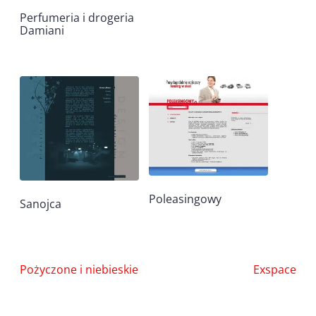
Perfumeria i drogeria
Damiani
Poleasingowy
Sanojca
Nawigacja
Pożyczone i niebieskie
Exspace
wpisu