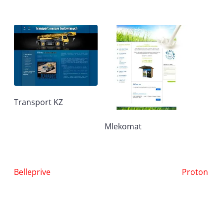
Transport KZ
Mlekomat
Nawigacja
Belleprive
Proton
wpisu