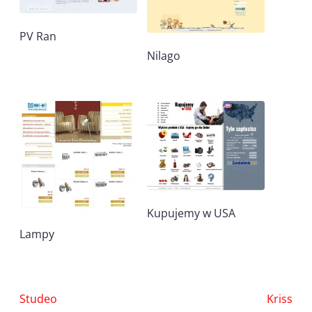
PV Ran
Nilago
Kupujemy w USA
Lampy
Nawigacja
Studeo
Kriss