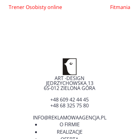
Nawigacja
Trener Osobisty online
Fitmania
wpisu
ART -DESIGN
JĘDRZYCHOWSKA 13
65-012
ZIELONA GÓRA
+48 609 42 44 45
+48 68 325 75 80
INFO@REKLAMOWAAGENCJA.PL
O FIRMIE
REALIZACJE