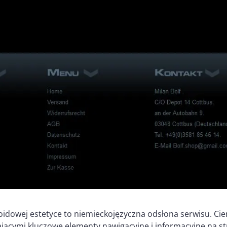
oidowej estetyce to niemieckojęzyczna odsłona serwisu. Cie
jącymi kluczowe elementy nawigacyjne i informacyjne na st