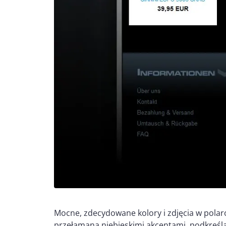
Mocne, zdecydowane kolory i zdjęcia w polar
przełamana niebieskimi akcentami, podkreśla