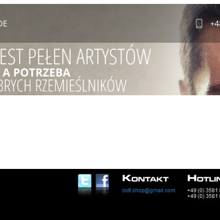
DE
+4