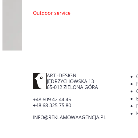
Nawigacja
Outdoor service
wpisu
ART -DESIGN
JĘDRZYCHOWSKA 13
65-012
ZIELONA GÓRA
+48 609 42 44 45
+48 68 325 75 80
INFO@REKLAMOWAAGENCJA.PL