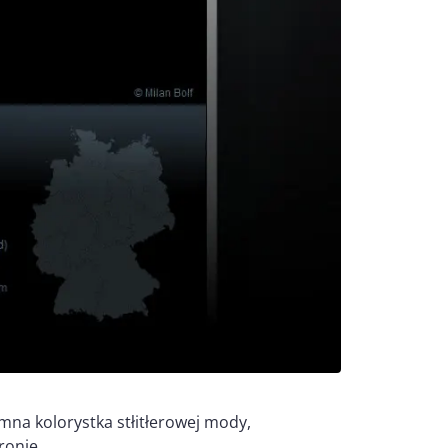
mna kolorystka stłitłerowej mody,
ronie.