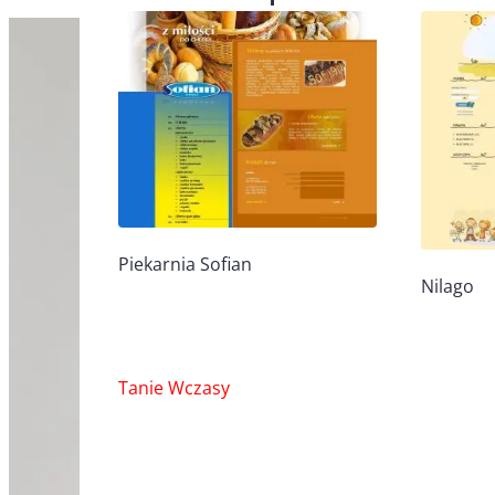
Piekarnia Sofian
Nilago
Nawigacja
Tanie Wczasy
wpisu