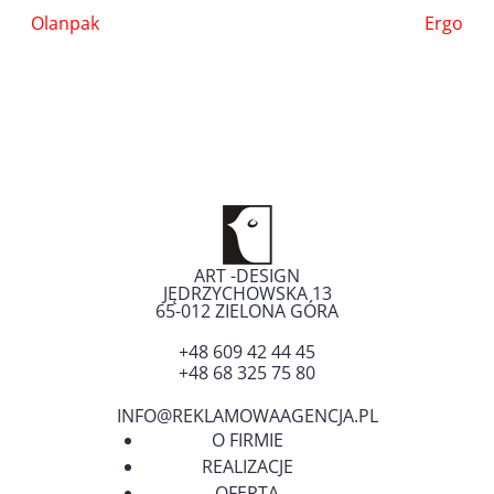
Nawigacja
Olanpak
Ergo
wpisu
ART -DESIGN
JĘDRZYCHOWSKA 13
65-012
ZIELONA GÓRA
+48 609 42 44 45
+48 68 325 75 80
INFO@REKLAMOWAAGENCJA.PL
O FIRMIE
REALIZACJE
OFERTA