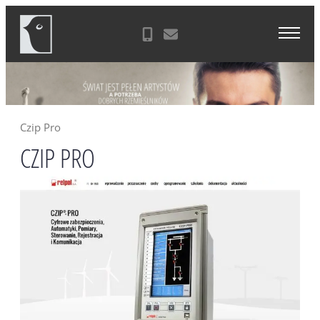
Skip
Agencja Reklamowa Zielona Góra
to
content
Czip Pro
CZIP PRO