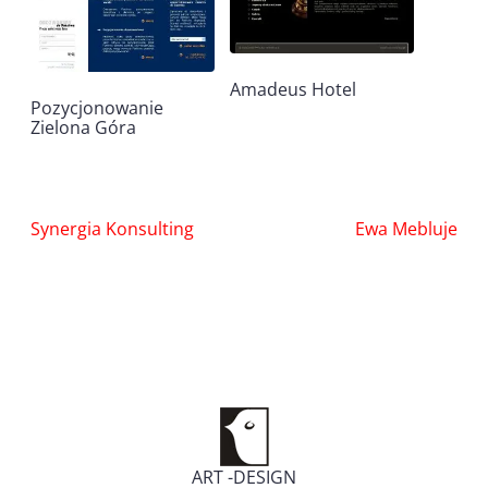
Amadeus Hotel
Pozycjonowanie
Zielona Góra
Nawigacja
Synergia Konsulting
Ewa Mebluje
wpisu
ART -DESIGN