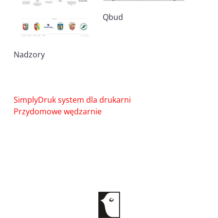
Qbud
Nadzory
Nawigacja
SimplyDruk system dla drukarni
wpisu
Przydomowe wędzarnie