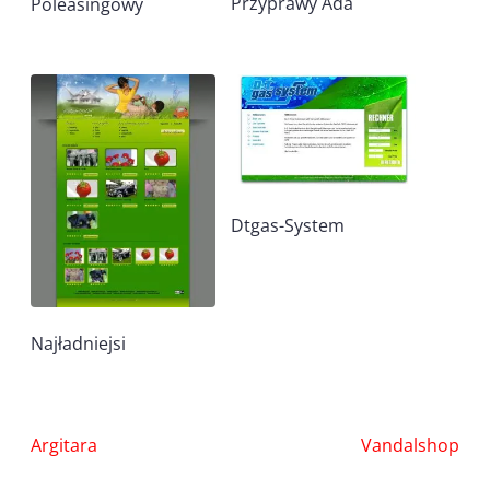
Przyprawy Ada
Poleasingowy
Dtgas-System
Najładniejsi
Nawigacja
Argitara
Vandalshop
wpisu