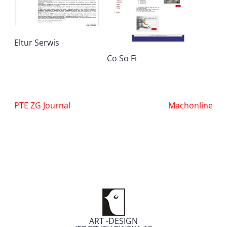
Eltur Serwis
Co So Fi
Nawigacja
PTE ZG Journal
Machonline
wpisu
ART -DESIGN