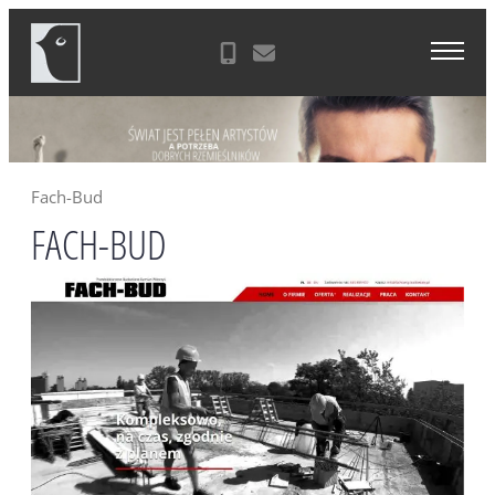
Skip
Agencja Reklamowa Zielona Góra
to
content
Fach-Bud
FACH-BUD