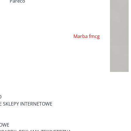
Pareco
Marba fmcg
O
 SKLEPY INTERNETOWE
MOWE