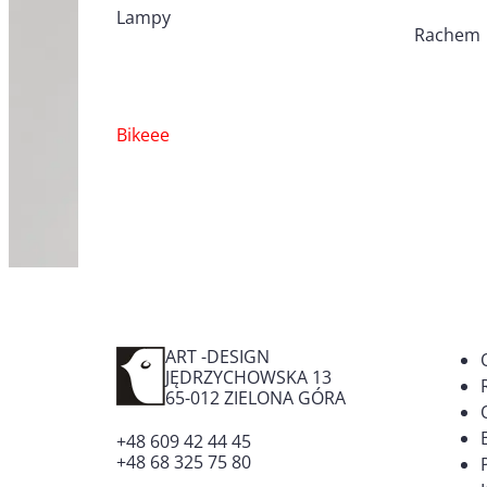
Lampy
Rachem
Nawigacja
Bikeee
wpisu
ART -DESIGN
JĘDRZYCHOWSKA 13
65-012
ZIELONA GÓRA
+48 609 42 44 45
+48 68 325 75 80