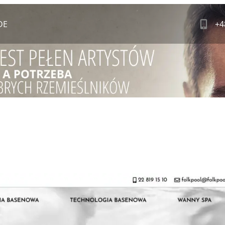
DE
+4