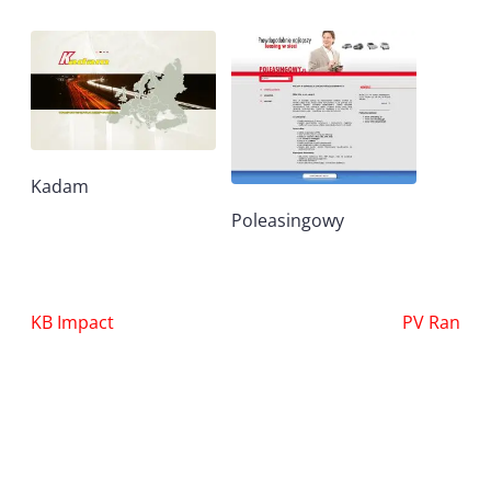
Kadam
Poleasingowy
Nawigacja
KB Impact
PV Ran
wpisu