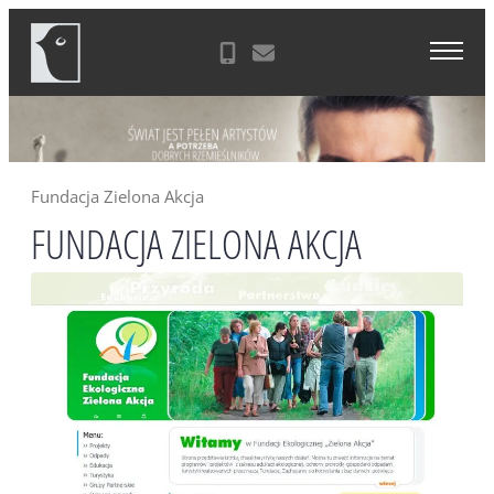
Skip
Agencja Reklamowa Zielona Góra
to
content
Fundacja Zielona Akcja
FUNDACJA ZIELONA AKCJA