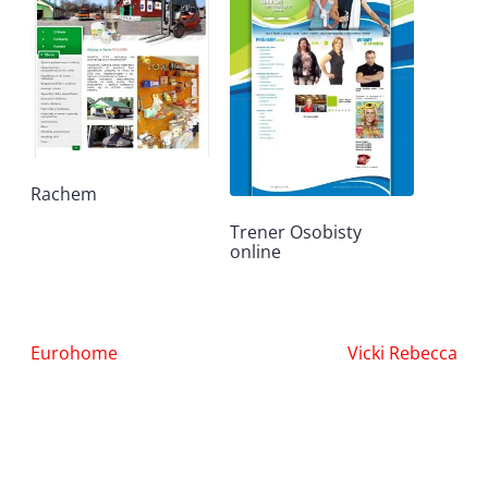
Rachem
Trener Osobisty
online
Nawigacja
Eurohome
Vicki Rebecca
wpisu