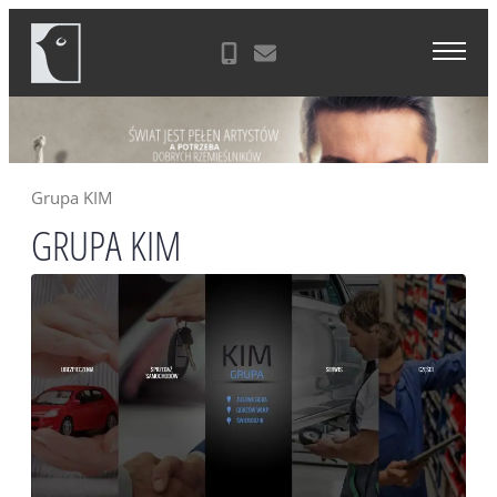
Skip
Agencja Reklamowa Zielona Góra
to
content
Grupa KIM
GRUPA KIM