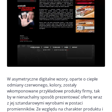
W asymetryczne digitalne wzory, oparte o ciepłe
odmiany czerwonego, kolory, zostały
wkomponowane przykładowe produkty firmy, tak
by w nienachalny sposób prezentować ofertę wraz
z jej sztandarowymi wyrobami w postaci
promienników. Ze względu na charakter produktu i