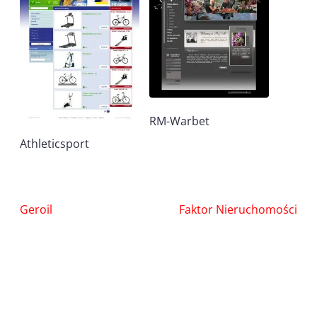
RM-Warbet
Athleticsport
Nawigacja
Geroil
Faktor Nieruchomości
wpisu