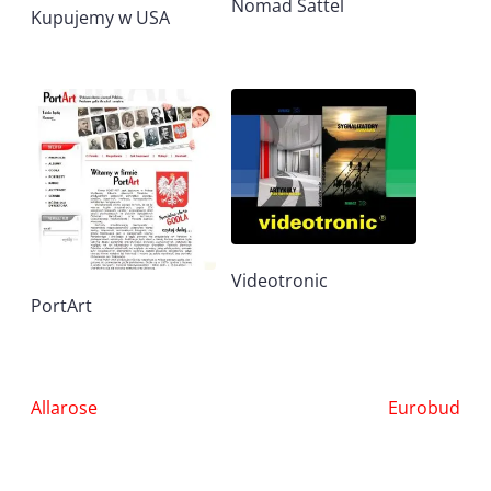
Nomad Sattel
Kupujemy w USA
Videotronic
PortArt
Nawigacja
Allarose
Eurobud
wpisu