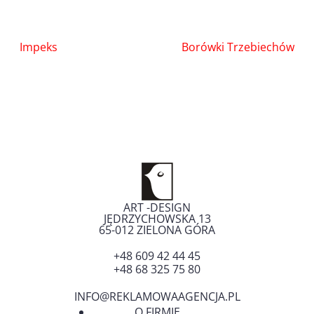
Nawigacja
Impeks
Borówki Trzebiechów
wpisu
ART -DESIGN
JĘDRZYCHOWSKA 13
65-012
ZIELONA GÓRA
+48 609 42 44 45
+48 68 325 75 80
INFO@REKLAMOWAAGENCJA.PL
O FIRMIE