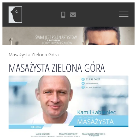
Skip
Agencja Reklamowa Zielona Góra
to
content
Masażysta Zielona Góra
MASAŻYSTA ZIELONA GÓRA