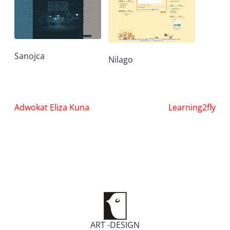
Sanojca
Nilago
Nawigacja
Adwokat Eliza Kuna
Learning2fly
wpisu
ART -DESIGN