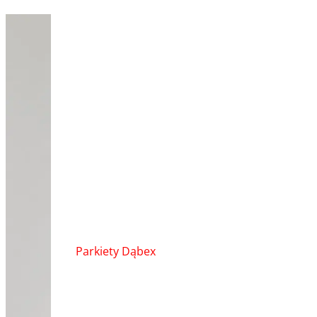
Nawigacja
Parkiety Dąbex
wpisu