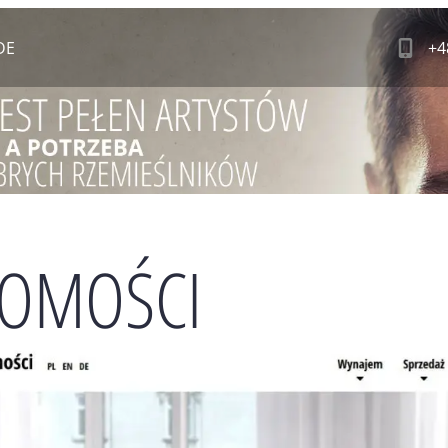
DE
+4
OMOŚCI