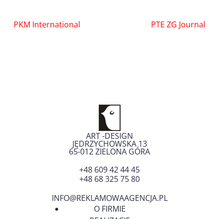
Nawigacja
PKM International
PTE ZG Journal
wpisu
ART -DESIGN
JĘDRZYCHOWSKA 13
65-012
ZIELONA GÓRA
+48 609 42 44 45
+48 68 325 75 80
INFO@REKLAMOWAAGENCJA.PL
O FIRMIE