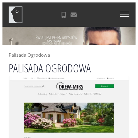
Skip
Agencja Reklamowa Zielona Góra
to
content
Palisada Ogrodowa
PALISADA OGRODOWA