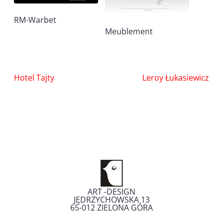
RM-Warbet
Meublement
Nawigacja
Hotel Tajty
Leroy Łukasiewicz
wpisu
ART -DESIGN
JĘDRZYCHOWSKA 13
65-012
ZIELONA GÓRA