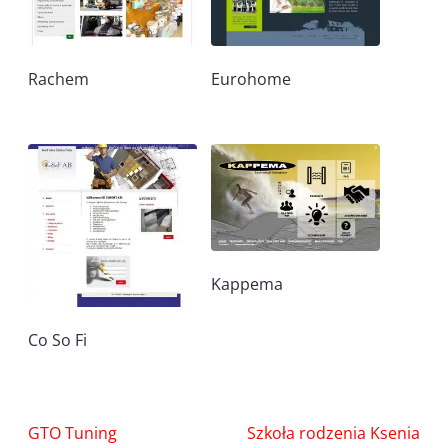
Rachem
Eurohome
Kappema
Co So Fi
Nawigacja
GTO Tuning
Szkoła rodzenia Ksenia