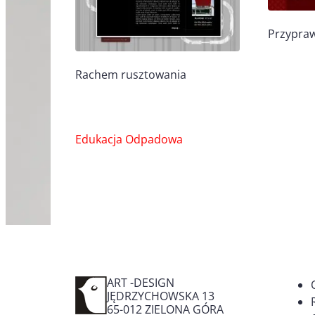
Przypra
Rachem rusztowania
Nawigacja
Edukacja Odpadowa
wpisu
ART -DESIGN
JĘDRZYCHOWSKA 13
65-012
ZIELONA GÓRA