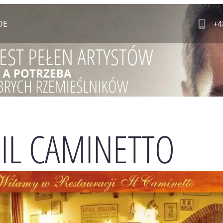
DE
+4
 IL CAMINETTO