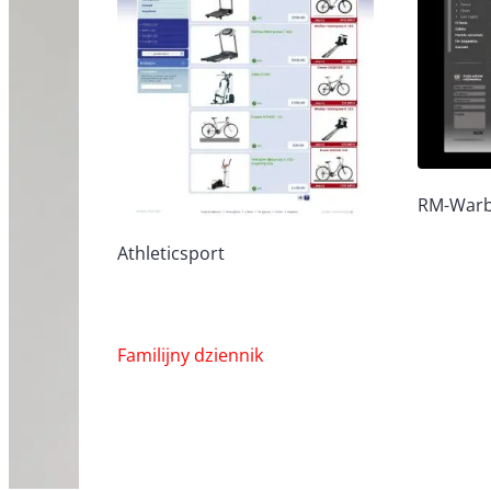
RM-Warb
Athleticsport
Nawigacja
Familijny dziennik
wpisu