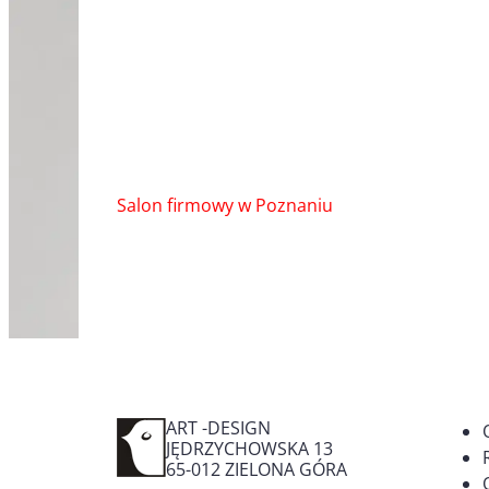
Nawigacja
Salon firmowy w Poznaniu
wpisu
ART -DESIGN
JĘDRZYCHOWSKA 13
65-012
ZIELONA GÓRA