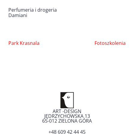
Perfumeria i drogeria
Damiani
Nawigacja
Park Krasnala
Fotoszkolenia
wpisu
ART -DESIGN
JĘDRZYCHOWSKA 13
65-012
ZIELONA GÓRA
+48 609 42 44 45