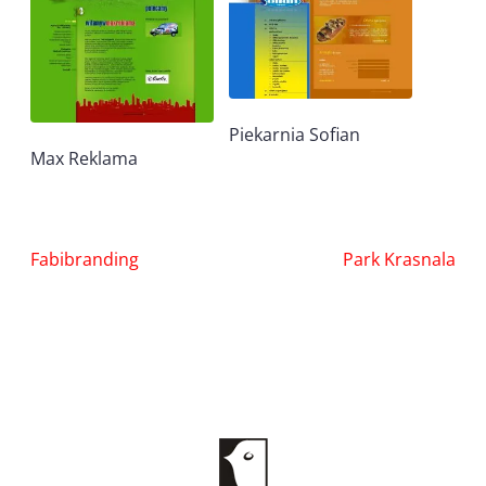
Piekarnia Sofian
Max Reklama
Nawigacja
Fabibranding
Park Krasnala
wpisu