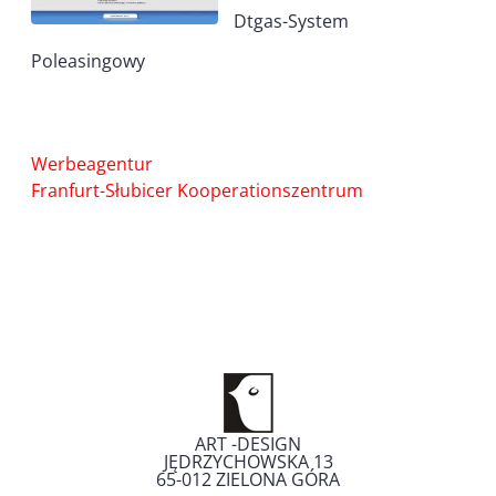
Dtgas-System
Poleasingowy
Nawigacja
Werbeagentur
wpisu
Franfurt-Słubicer Kooperationszentrum
ART -DESIGN
JĘDRZYCHOWSKA 13
65-012
ZIELONA GÓRA