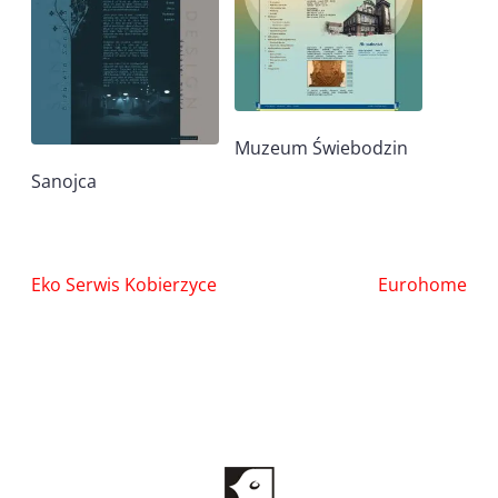
Muzeum Świebodzin
Sanojca
Nawigacja
Eko Serwis Kobierzyce
Eurohome
wpisu