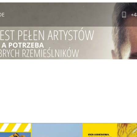
DE
+4