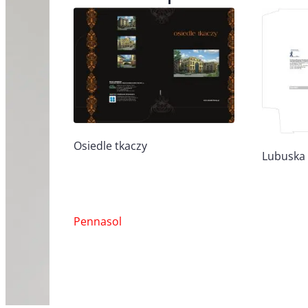
Osiedle tkaczy
Lubuska
Nawigacja
Pennasol
wpisu