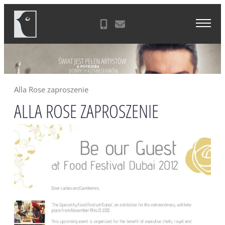
Skip
Agencja Reklamowa Zielona Góra
to
content
Alla Rose zaproszenie
ALLA ROSE ZAPROSZENIE