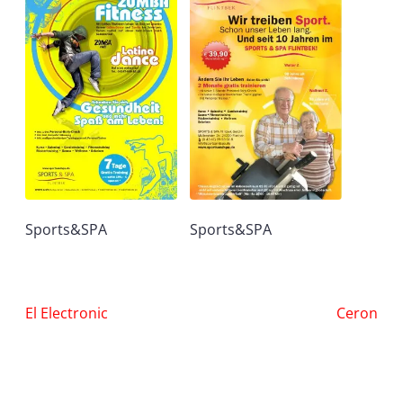
Sports&SPA
Sports&SPA
Nawigacja
El Electronic
Ceron
wpisu