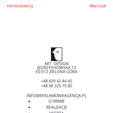
Nawigacja
Horożanieccy
Marczuk
wpisu
ART -DESIGN
JĘDRZYCHOWSKA 13
65-012
ZIELONA GÓRA
+48 609 42 44 45
+48 68 325 75 80
INFO@REKLAMOWAAGENCJA.PL
O FIRMIE
REALIZACJE